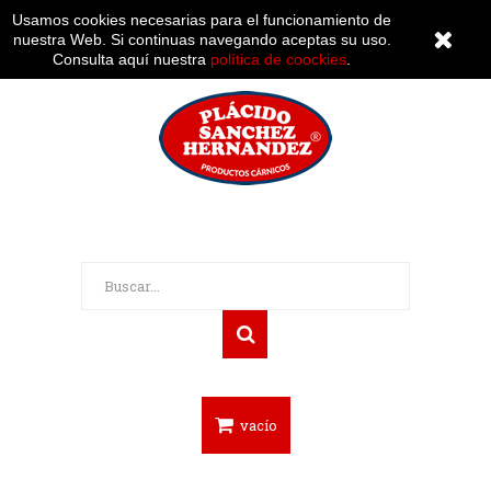
Mi cuenta
Usamos cookies necesarias para el funcionamiento de
nuestra Web. Si continuas navegando aceptas su uso.
Consulta aquí nuestra
política de coockies
.
vacío