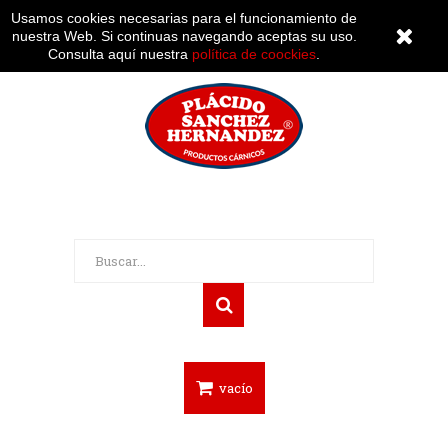
Mi cuenta
Usamos cookies necesarias para el funcionamiento de
nuestra Web. Si continuas navegando aceptas su uso.
Consulta aquí nuestra
política de coockies
.
vacío