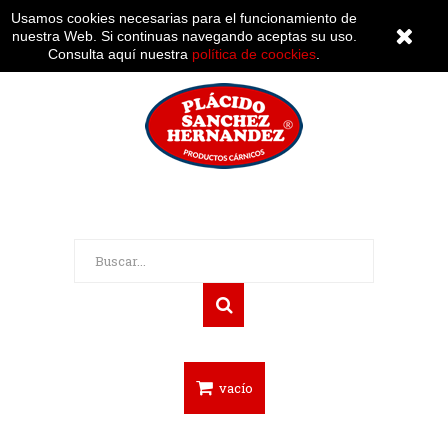
Mi cuenta
Usamos cookies necesarias para el funcionamiento de
nuestra Web. Si continuas navegando aceptas su uso.
Consulta aquí nuestra
política de coockies
.
vacío